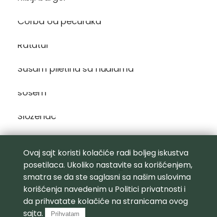
domaća
evropska
Čorba od pečuraka
italijanska
Lakoća pripreme
Ratatui
lako
srednje
teško
Susam piletina sa nudlama
Tip obroka
Losos sa mladim belim lukom i paradajz
dezert
sosem
glavno jelo
pića i kokteli
Složenac
predjelo
prilog
salata
supe i čorbe
Ovaj sajt koristi kolačiće radi boljeg iskustva
Vreme pripreme
<<
<
10
>
>>
posetilaca. Ukoliko nastavite sa korišćenjem,
...
...
12
...
1-30 minuta
smatra se da ste saglasni sa našim uslovima
31-60 minuta
STRANA 12 OD 14
61-90 minuta
korišćenja navedenim u
Politici privatnosti
i
Preko 90 minuta
da prihvatate kolačiće na stranicama ovog
Vrsta obroka
sajta.
Prihvatam