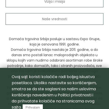
Vizija i misija
Naše vrednosti
Domaća trgovina Srbija posluje u sastavu Expo Grupe,
koja je osnovana 1991. godine.
Domaća trgovina Srbija nastala je 2011. godine, a do
danas smo postali lanac maloprodajnih objekata u
sklopu kojih vam nudimo odabrani asortiman robe široke
potrošnje, kako domaćih, tako i stranih proizvođača, sve
ono što vam je svakodnevno potrebno i još mnogo
proizvoda koje do sada niste znali gde možete pronaći.
Ovaj sajt koristi kolačiće radi boljeg iskustva
posetilaca. Ukoliko nastavite sa korišćenjem,
Prvi Aroma market je otvoren u septembru 2012. godine,
smatra se da ste saglasni sa našim uslovima
gde smo vam ponudili na hiljade pojedinačnih proizvoda,
korišćenja navedenim u
Politici privatnosti
i
a sve u cilju brzog obavljanja kupovine uz mogućnost da
da prihvatate kolačiće na stranicama ovog
sve što vam je potrebno pronađete na jednom mestu.
sajta.
Prihvatam
Mogućnost izbora je ono sto vam Aroma pruža,