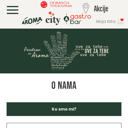
L
Akcije
Moja lista
O nama
Ko smo mi?