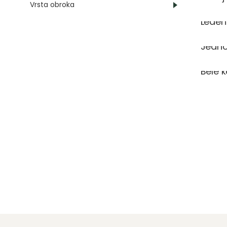
Vrsta obroka
Leden
Jedno
Bele 