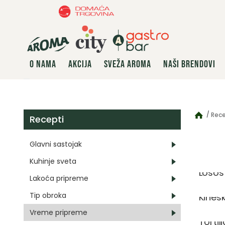
O NAMA
AKCIJA
SVEŽA AROMA
NAŠI BRENDOVI
Rece
Recepti
Glavni sastojak
Kuhinje sveta
Losos
Lakoća pripreme
Tip obroka
Kines
Vreme pripreme
Tortil