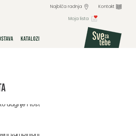
Najbliža radnja
Kontakt
Moja lista
OSTAVA
KATALOZI
ta
to dagnje i tost
jeni šampinjoni