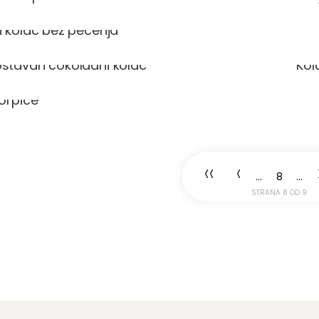
i kolač bez pečenja
stavan čokoladni kolač
Kol
korpice
<<
<
...
8
...
STRANA 8 OD 9