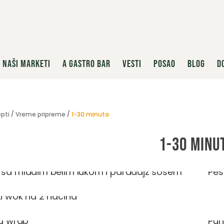
NAŠI MARKETI
A GASTRO BAR
VESTI
POSAO
BLOG
D
pti
Vreme pripreme
1-30 minuta
1-30 minu
 sa mladim belim lukom i paradajz sosem
Pes
ki wok na 2 načina
ja wrap
Pun