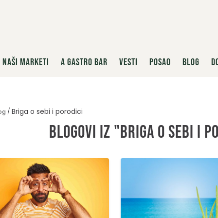
NAŠI MARKETI
A GASTRO BAR
VESTI
POSAO
BLOG
D
Briga o sebi i porodici
og
Blogovi iz "Briga o sebi i 