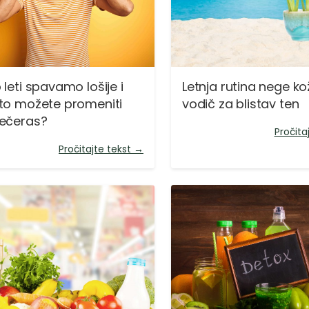
 leti spavamo lošije i
Letnja rutina nege ko
to možete promeniti
vodič za blistav ten
večeras?
Pročita
Pročitajte tekst →