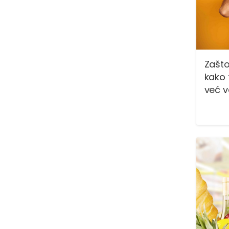
Zašto
kako 
već 