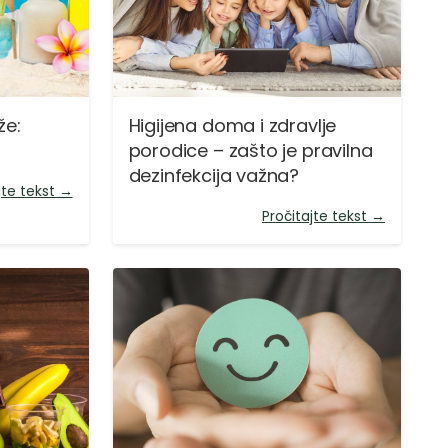
že:
Higijena doma i zdravlje
porodice – zašto je pravilna
dezinfekcija važna?
jte tekst →
Pročitajte tekst →