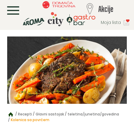
L
Akcije
Moja lista
Recepti
Glavni sastojak
teletina/junetina/govedina
Kolenica sa povrćem