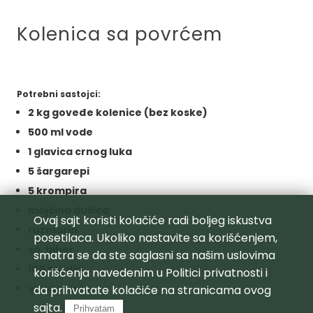
Kolenica sa povrćem
Potrebni sastojci:
2 kg goveđe kolenice (bez koske)
500 ml vode
1 glavica crnog luka
5 šargarepi
5 krompira
majčina dušica
Ovaj sajt koristi kolačiće radi boljeg iskustva
ruzmarin
posetilaca. Ukoliko nastavite sa korišćenjem,
so, biber
smatra se da ste saglasni sa našim uslovima
100 ml ulja
korišćenja navedenim u
Politici privatnosti
i
vinsko sirće
da prihvatate kolačiće na stranicama ovog
sajta.
Prihvatam