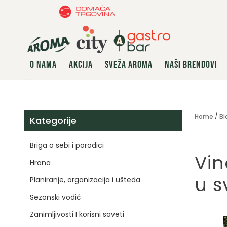
O NAMA
AKCIJA
SVEŽA AROMA
NAŠI BRENDOVI
Home
Bl
Kategorije
Briga o sebi i porodici
Vin
Hrana
u s
Planiranje, organizacija i ušteda
Sezonski vodič
Zanimljivosti I korisni saveti