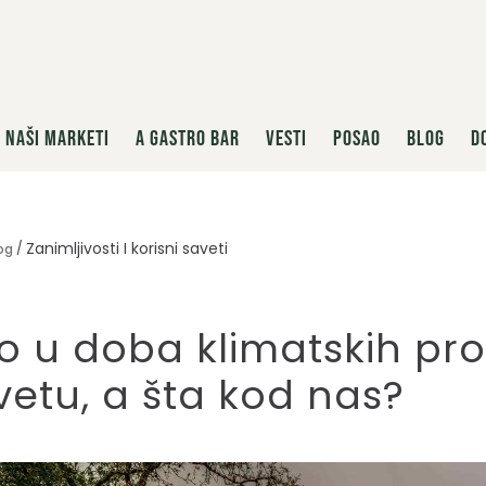
NAŠI MARKETI
A GASTRO BAR
VESTI
POSAO
BLOG
D
Zanimljivosti I korisni saveti
og
o u doba klimatskih pr
vetu, a šta kod nas?