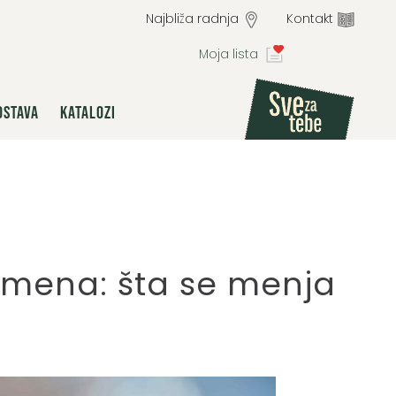
Najbliža radnja
Kontakt
Moja lista
OSTAVA
KATALOZI
omena: šta se menja