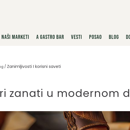
NAŠI MARKETI
A GASTRO BAR
VESTI
POSAO
BLOG
D
Zanimljivosti I korisni saveti
og
ri zanati u modernom 