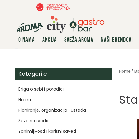
O NAMA
AKCIJA
SVEŽA AROMA
NAŠI BRENDOVI
Home
Bl
Kategorije
Briga o sebi i porodici
Sta
Hrana
Planiranje, organizacija i ušteda
Sezonski vodič
Zanimljivosti I korisni saveti