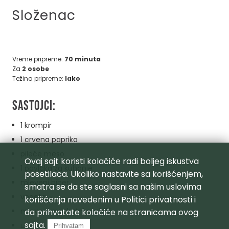
Složenac
Vreme pripreme:
70 minuta
Za
2 osobe
Težina pripreme:
lako
Sastojci:
1 krompir
1 crvena paprika
pileće meso
Ovaj sajt koristi kolačiće radi boljeg iskustva
1 pavlaka za kuhanje
posetilaca. Ukoliko nastavite sa korišćenjem,
mleveni biber
smatra se da ste saglasni sa našim uslovima
vegeta
korišćenja navedenim u
Politici privatnosti
i
mleveni muskatni oraščić
da prihvatate kolačiće na stranicama ovog
sajta.
ulje
Prihvatam