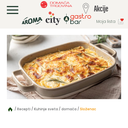
L
Akcije
Moja lista
Recepti
Kuhinje sveta
domaća
Složenac