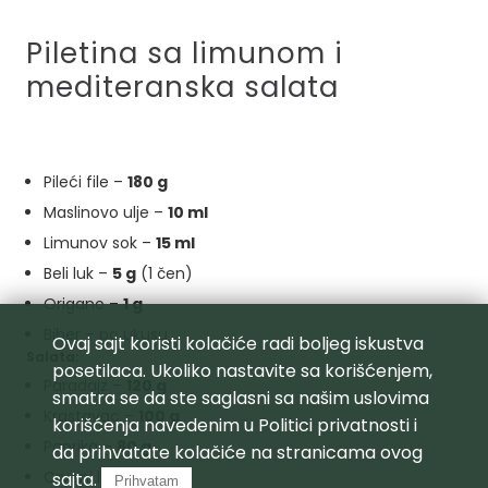
Piletina sa limunom i
mediteranska salata
Pileći file –
180 g
Maslinovo ulje –
10 ml
Limunov sok –
15 ml
Beli luk –
5 g
(1 čen)
Origano –
1 g
Biber – po ukusu
Ovaj sajt koristi kolačiće radi boljeg iskustva
Salata:
posetilaca. Ukoliko nastavite sa korišćenjem,
Paradajz –
120 g
smatra se da ste saglasni sa našim uslovima
Krastavac –
100 g
korišćenja navedenim u
Politici privatnosti
i
Paprika –
80 g
da prihvatate kolačiće na stranicama ovog
Crveni luk –
30 g
sajta.
Prihvatam