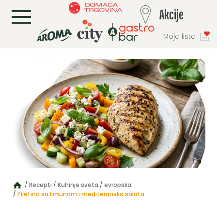
L
Akcije
Moja lista
Recepti
Kuhinje sveta
evropska
Piletina sa limunom i mediteranska salata