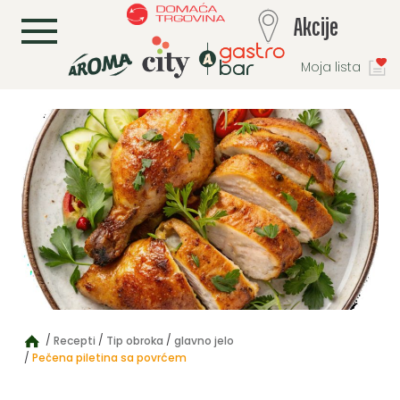
L
Akcije
Moja lista
Recepti
Tip obroka
glavno jelo
Pečena piletina sa povrćem