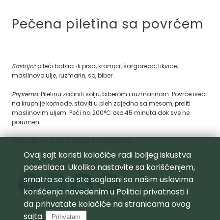
Pečena piletina sa povrćem
Sastojci:
pileći bataci ili prsa, krompir, šargarepa, tikvice,
maslinovo ulje, ruzmarin, so, biber.
Priprema:
Piletinu začiniti solju, biberom i ruzmarinom. Povrće iseći
na krupnije komade, staviti u pleh zajedno sa mesom, preliti
maslinovim uljem. Peći na 200°C oko 45 minuta dok sve ne
porumeni.
Piće:
belo vino, Pinot Grigio ili Vermentino.
Ovaj sajt koristi kolačiće radi boljeg iskustva
posetilaca. Ukoliko nastavite sa korišćenjem,
smatra se da ste saglasni sa našim uslovima
korišćenja navedenim u
Politici privatnosti
i
da prihvatate kolačiće na stranicama ovog
sajta.
Prihvatam