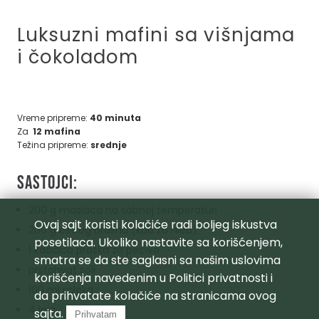
Luksuzni mafini sa višnjama
i čokoladom
Vreme pripreme:
40 minuta
Za
12 mafina
Težina pripreme:
srednje
Sastojci:
200 g maslaca na sobnoj temperaturi
Ovaj sajt koristi kolačiće radi boljeg iskustva
200 g oštrog brašna (kao za hleb)
posetilaca. Ukoliko nastavite sa korišćenjem,
1 kašičica praška za pecivo
smatra se da ste saglasni sa našim uslovima
prstohvat soli
korišćenja navedenim u
Politici privatnosti
i
100 ml mleka
da prihvatate kolačiće na stranicama ovog
4 jaja
sajta.
Prihvatam