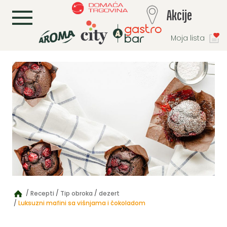
L
Akcije
Moja lista
Recepti
Tip obroka
dezert
Luksuzni mafini sa višnjama i čokoladom