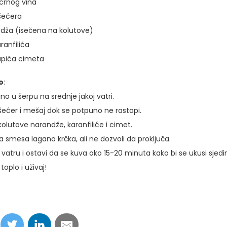
 crnog vina
 šećera
ndža (isečena na kolutove)
ranfilića
apića cimeta
o
:
ino u šerpu na srednje jakoj vatri.
šećer i mešaj dok se potpuno ne rastopi.
olutove narandže, karanfiliće i cimet.
a smesa lagano krčka, ali ne dozvoli da proključa.
vatru i ostavi da se kuva oko 15-20 minuta kako bi se ukusi sjedini
 toplo i uživaj!