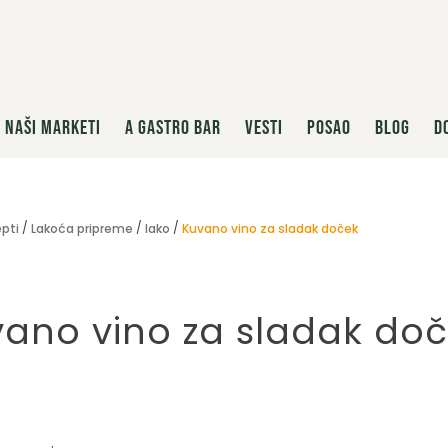
NAŠI MARKETI
A GASTRO BAR
VESTI
POSAO
BLOG
D
pti
Lakoća pripreme
lako
Kuvano vino za sladak doček
ano vino za sladak do