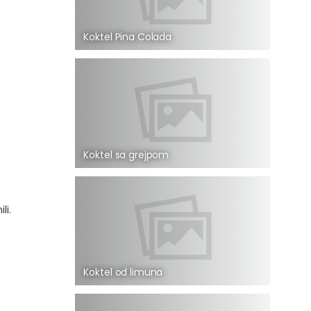
Koktel Pina Colada
Koktel sa grejpom
li.
Koktel od limuna