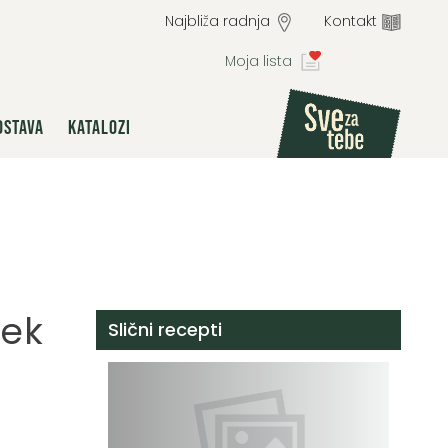
Najbliža radnja
Kontakt
Moja lista
OSTAVA
KATALOZI
ček
Slični recepti