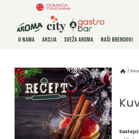
O NAMA
AKCIJA
SVEŽA AROMA
NAŠI BRENDOVI
Rece
Kuv
Sastojci
: