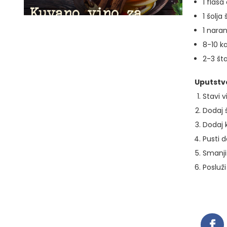
1 flaša
1 šolja
1 nara
8-10 ka
2-3 št
Uputstv
Stavi v
Dodaj 
Dodaj k
Pusti d
Smanji 
Posluži