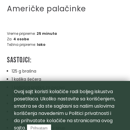
Američke palačinke
Vreme pripreme:
25 minuta
Za
4 osobe
Težina pripreme:
lako
Sastojci:
125 g brašna
1 kašika šećera
1 kašičica praška za pecivo
Ovaj sajt koristi kolačiće radi boljeg iskustva
1/2 kašičice sode bikarbone
posetilaca. Ukoliko nastavite sa korišćenjem,
250 ml mleka
smatra se da ste saglasni sa našim uslovima
1 jaje
korišćenja navedenim u
Politici privatnosti
i
25 g putera otopljenog
da prihvatate kolačiće na stranicama ovog
sajta.
med, džem ili javorov sirup
Prihvatam