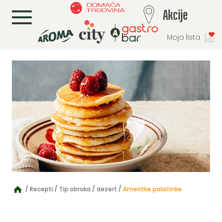
L
Akcije
Moja lista
Recepti
Tip obroka
dezert
Američke palačinke