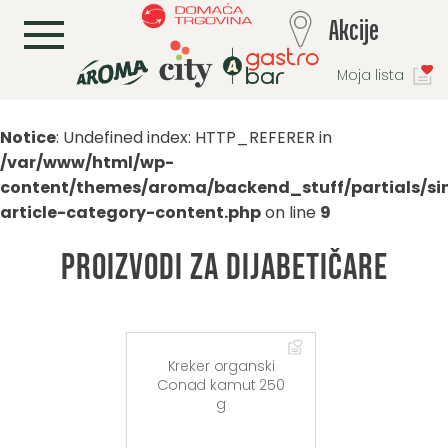
L
Akcije
Moja lista
Notice
: Undefined index: HTTP_REFERER in
/var/www/html/wp-
content/themes/aroma/backend_stuff/partials/si
article-category-content.php
on line
9
Proizvodi za dijabetičare
Kreker organski
Conad kamut 250
g