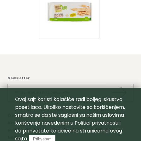
Newsletter
Ovaj sajt koristi kolačiće radi boljeg iskustva
posetilaca. Ukoliko nastavite sa korišćenjem,
smatra se da ste saglasni sa našim uslovima
O nama
korišćenja navedenim u
Politici privatnosti
i
Akcija
da prihvatate kolačiće na stranicama ovog
Sveža Aroma
Naši brendovi
sajta.
Prihvatam