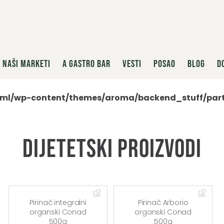
NAŠI MARKETI
A GASTRO BAR
VESTI
POSAO
BLOG
D
ml/wp-content/themes/aroma/backend_stuff/partia
Dijetetski proizvodi
Pirinač integralni
Pirinač Arborio
organski Conad
organski Conad
500g
500g