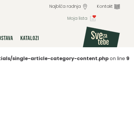
Najbliža radnja
Kontakt
Moja lista
OSTAVA
KATALOZI
ls/single-article-category-content.php
on line
9