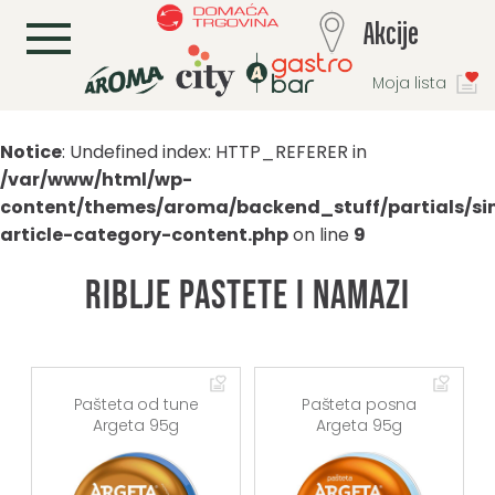
L
Akcije
Moja lista
Notice
: Undefined index: HTTP_REFERER in
/var/www/html/wp-
content/themes/aroma/backend_stuff/partials/si
article-category-content.php
on line
9
riblje pastete I namazi
Pašteta od tune
Pašteta posna
Argeta 95g
Argeta 95g