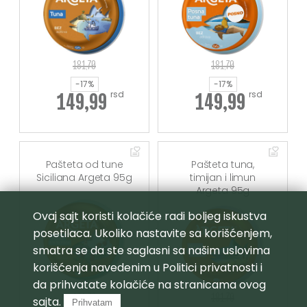
181,70
181,70
-17%
-17%
rsd
rsd
149,99
149,99
Pašteta od tune
Pašteta tuna,
Siciliana Argeta 95g
timijan i limun
Argeta 95g
Ovaj sajt koristi kolačiće radi boljeg iskustva
posetilaca. Ukoliko nastavite sa korišćenjem,
smatra se da ste saglasni sa našim uslovima
korišćenja navedenim u
Politici privatnosti
i
da prihvatate kolačiće na stranicama ovog
181,70
181,70
sajta.
Prihvatam