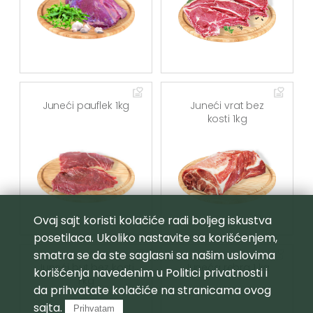
Juneći pauflek 1kg
Juneći vrat bez
kosti 1kg
Ovaj sajt koristi kolačiće radi boljeg iskustva
posetilaca. Ukoliko nastavite sa korišćenjem,
smatra se da ste saglasni sa našim uslovima
Juneći but bez kosti
Juneća rebra 1 kg
korišćenja navedenim u
Politici privatnosti
i
1 kg
da prihvatate kolačiće na stranicama ovog
sajta.
Prihvatam