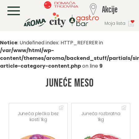
L
Akcije
Moja lista
Notice
: Undefined index: HTTP_REFERER in
/var/www/html/wp-
content/themes/aroma/backend_stuff/partials/si
article-category-content.php
on line
9
Juneće meso
Juneća plećka bez
Juneća rozbratna
kosti 1kg
1kg