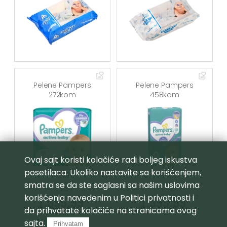
Pelene Pampers
Pelene Pampers
272kom
458kom
Ovaj sajt koristi kolačiće radi boljeg iskustva
posetilaca. Ukoliko nastavite sa korišćenjem,
2.399,99
2.399,99
smatra se da ste saglasni sa našim uslovima
-16%
-16%
rsd
rsd
korišćenja navedenim u
Politici privatnosti
i
1.999,99
1.999,99
da prihvatate kolačiće na stranicama ovog
sajta.
Prihvatam