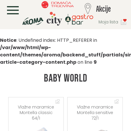
L
Akcije
Moja lista
Notice
: Undefined index: HTTP_REFERER in
/var/www/html/wp-
content/themes/aroma/backend_stuff/partials/si
article-category-content.php
on line
9
Baby world
Vlažne maramice
Vlažne maramice
Montella classic
Montella sensitive
64/1
72/1