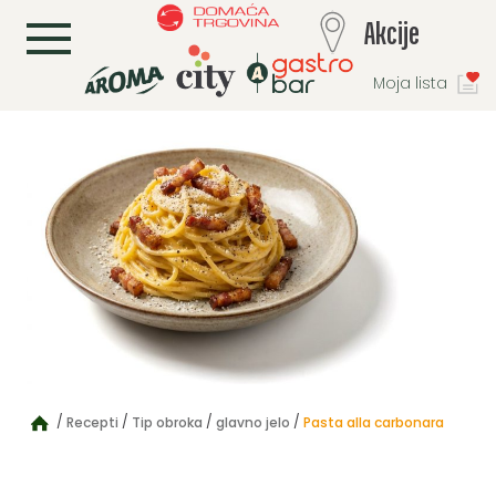
L
Akcije
Moja lista
Recepti
Tip obroka
glavno jelo
Pasta alla carbonara