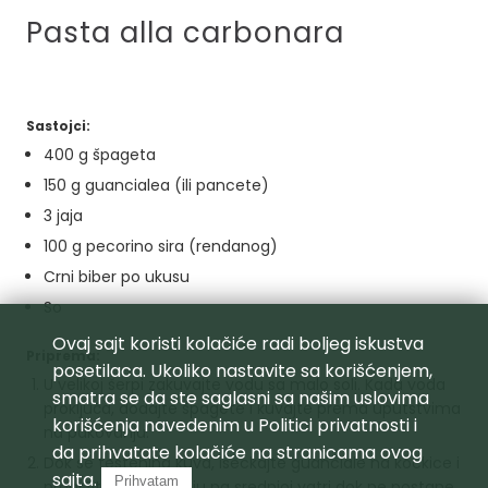
Pasta alla carbonara
Sastojci:
400 g špageta
150 g guancialea (ili pancete)
3 jaja
100 g pecorino sira (rendanog)
Crni biber po ukusu
So
Ovaj sajt koristi kolačiće radi boljeg iskustva
Priprema:
posetilaca. Ukoliko nastavite sa korišćenjem,
U velikoj šerpi zakuvajte vodu sa malo soli. Kada voda
smatra se da ste saglasni sa našim uslovima
proključa, dodajte špagete i kuvajte prema uputstvima
korišćenja navedenim u
Politici privatnosti
i
na pakovanju.
da prihvatate kolačiće na stranicama ovog
Dok se testenina kuva, iseckajte guanciale na kockice i
sajta.
Prihvatam
propržite ga u tiganju na srednjoj vatri dok ne postane