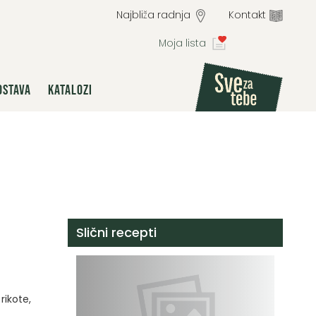
Najbliža radnja
Kontakt
Moja lista
OSTAVA
KATALOZI
Slični recepti
rikote,