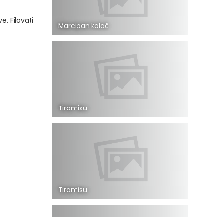
e. Filovati
Marcipan kolač
Tiramisu
Tiramisu