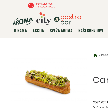
O NAMA
AKCIJA
SVEŽA AROMA
NAŠI BRENDOVI
Rece
Can
Sastojci:
t
šećera, č