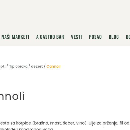
NAŠI MARKETI
A GASTRO BAR
VESTI
POSAO
BLOG
D
pti
Tip obroka
dezert
Cannoli
noli
esto za korpice (brašno, mast, šećer, vino), ulje za prženje, fil od 
okolade i kandiranog voća.