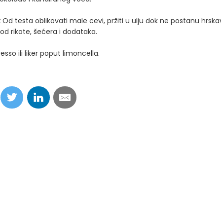
:
Od testa oblikovati male cevi, pržiti u ulju dok ne postanu hrskav
d rikote, šećera i dodataka.
sso ili liker poput limoncella.