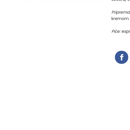
Priprema
kremom o
Piće:
espre