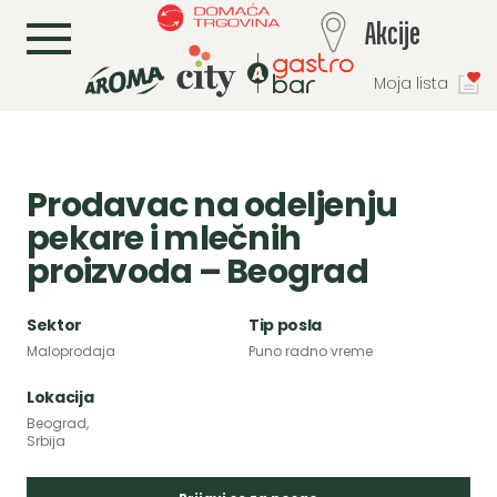
L
Akcije
Moja lista
Prodavac na odeljenju
pekare i mlečnih
proizvoda – Beograd
Sektor
Tip posla
Maloprodaja
Puno radno vreme
Lokacija
Beograd,
Srbija