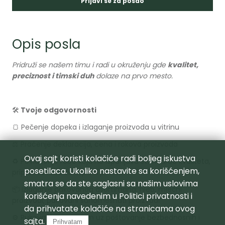
Prijavi se za posao
Opis posla
Pridruži se našem timu i radi u okruženju gde
kvalitet,
preciznost i timski duh
dolaze na prvo mesto.
🛠
Tvoje odgovornosti
🍞 Pečenje dopeka i izlaganje proizvoda u vitrinu
⚖️ Praćenje deklaracija, cena i rokova proizvoda
Ovaj sajt koristi kolačiće radi boljeg iskustva
♻️ Povlačenje robe koja ne ispunjava standarde kvaliteta,
posetilaca. Ukoliko nastavite sa korišćenjem,
priprema robe za otpis ili povrat
smatra se da ste saglasni sa našim uslovima
📦 Izlaganje pakovanog asortimana: hleb, mlečni
korišćenja navedenim u
Politici privatnosti
i
proizvodi, pakovani suhomesnati proizvodi
da prihvatate kolačiće na stranicama ovog
⚙️ Rukovanje opremom uz poštovanje bezbednosnih i
sajta.
Prihvatam