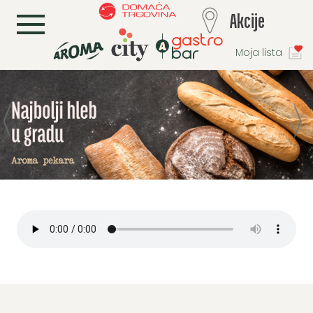
L
Akcije
Moja lista