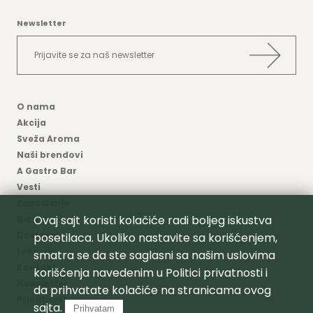
Newsletter
O nama
Akcija
Sveža Aroma
Naši brendovi
A Gastro Bar
Vesti
Zaposlenje
Ovaj sajt koristi kolačiće radi boljeg iskustva
Blog
Dostava
posetilaca. Ukoliko nastavite sa korišćenjem,
Lokacije
smatra se da ste saglasni sa našim uslovima
Kontakt
korišćenja navedenim u
Politici privatnosti
i
Newsletter
da prihvatate kolačiće na stranicama ovog
Privatnost
sajta.
Prihvatam