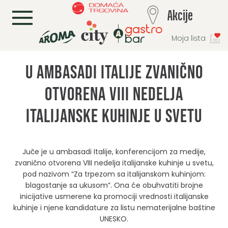
L
Akcije
Moja lista
U ambasadi Italije zvanično
otvorena VIII nedelja
italijanske kuhinje u svetu
Juče je u ambasadi Italije, konferencijom za medije,
zvanično otvorena VIII nedelja italijanske kuhinje u svetu,
pod nazivom “Za trpezom sa italijanskom kuhinjom:
blagostanje sa ukusom”. Ona će obuhvatiti brojne
inicijative usmerene ka promociji vrednosti italijanske
kuhinje i njene kandidature za listu nematerijalne baštine
UNESKO.