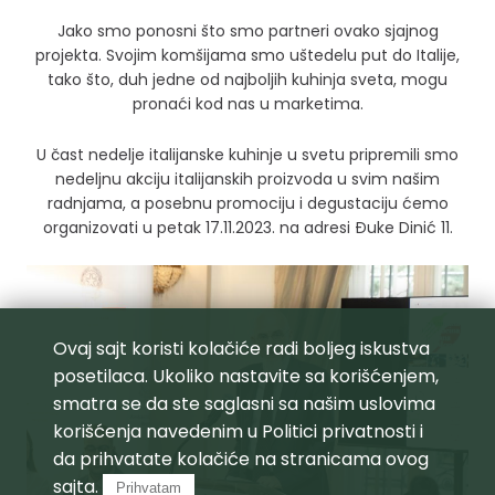
Jako smo ponosni što smo partneri ovako sjajnog
projekta. Svojim komšijama smo uštedelu put do Italije,
tako što, duh jedne od najboljih kuhinja sveta, mogu
pronaći kod nas u marketima.
U čast nedelje italijanske kuhinje u svetu pripremili smo
nedeljnu akciju italijanskih proizvoda u svim našim
radnjama, a posebnu promociju i degustaciju ćemo
organizovati u petak 17.11.2023. na adresi Đuke Dinić 11.
Ovaj sajt koristi kolačiće radi boljeg iskustva
posetilaca. Ukoliko nastavite sa korišćenjem,
smatra se da ste saglasni sa našim uslovima
korišćenja navedenim u
Politici privatnosti
i
da prihvatate kolačiće na stranicama ovog
sajta.
Prihvatam