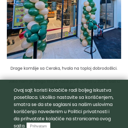
Drage komšije sa Ceraka, hvala na toploj dobrodošlici.
Jako nam je drago što je naša prva radnja u 2026. baš u
vašem kraju.
Ovaj sajt koristi kolačiće radi boljeg iskustva
posetilaca. Ukoliko nastavite sa korišćenjem,
Vidimo se svakog dana od 7 do 22h.
smatra se da ste saglasni sa našim uslovima
korišćenja navedenim u
Politici privatnosti
i
Javite nam utiske!
da prihvatate kolačiće na stranicama ovog
sajta.
Prihvatam