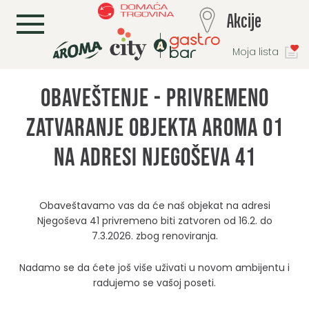
L
Akcije
Moja lista
Obaveštenje - privremeno
zatvaranje objekta Aroma 01
na adresi Njegoševa 41
Obaveštavamo vas da će naš objekat na adresi
Njegoševa 41 privremeno biti zatvoren od 16.2. do
7.3.2026. zbog renoviranja.
Nadamo se da ćete još više uživati u novom ambijentu i
radujemo se vašoj poseti.