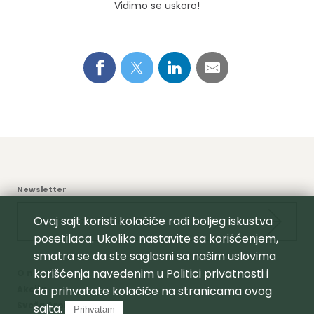
Vidimo se uskoro!
Newsletter
Ovaj sajt koristi kolačiće radi boljeg iskustva
posetilaca. Ukoliko nastavite sa korišćenjem,
smatra se da ste saglasni sa našim uslovima
korišćenja navedenim u
Politici privatnosti
i
O nama
da prihvatate kolačiće na stranicama ovog
Akcija
Sveža Aroma
sajta.
Prihvatam