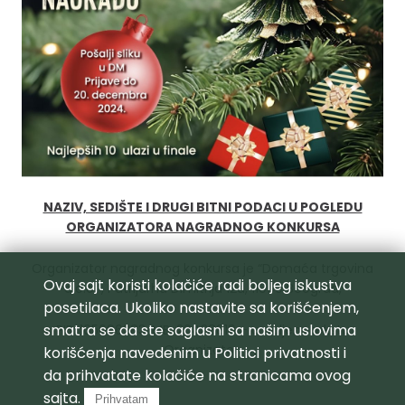
NAZIV, SEDIŠTE I DRUGI BITNI PODACI U POGLEDU
ORGANIZATORA NAGRADNOG KONKURSA
Organizator nagradnog konkursa je “Domaća trgovina
Ovaj sajt koristi kolačiće radi boljeg iskustva
d.o.o.”, Patrijarha Dimitrija 12d, 11000 Beograd,
posetilaca. Ukoliko nastavite sa korišćenjem,
smatra se da ste saglasni sa našim uslovima
PIB: 105696283, MB: 20438819 – u daljem tekstu
Organizator.
korišćenja navedenim u
Politici privatnosti
i
da prihvatate kolačiće na stranicama ovog
sajta.
Prihvatam