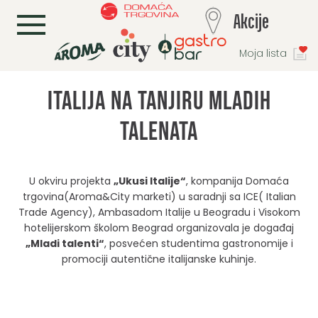
L
Akcije
Moja lista
Italija na tanjiru mladih
talenata
U okviru projekta
„Ukusi Italije“
, kompanija Domaća
trgovina(Aroma&City marketi) u saradnji sa ICE( Italian
Trade Agency), Ambasadom Italije u Beogradu i Visokom
hotelijerskom školom Beograd organizovala je događaj
„Mladi talenti“
, posvećen studentima gastronomije i
promociji autentične italijanske kuhinje.