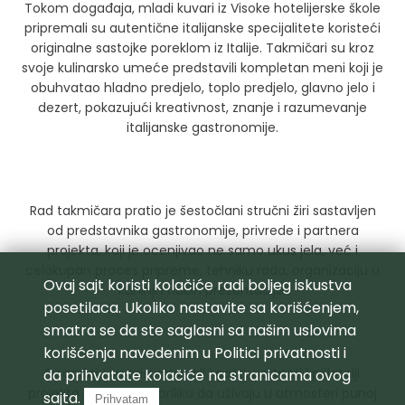
Tokom događaja, mladi kuvari iz Visoke hotelijerske škole
pripremali su autentične italijanske specijalitete koristeći
originalne sastojke poreklom iz Italije. Takmičari su kroz
svoje kulinarsko umeće predstavili kompletan meni koji je
obuhvatao hladno predjelo, toplo predjelo, glavno jelo i
dezert, pokazujući kreativnost, znanje i razumevanje
italijanske gastronomije.
Rad takmičara pratio je šestočlani stručni žiri sastavljen
od predstavnika gastronomije, privrede i partnera
projekta, koji je ocenjivao ne samo ukus jela, već i
celokupan proces pripreme, tehniku rada, organizaciju u
Ovaj sajt koristi kolačiće radi boljeg iskustva
kuhinji i način prezentacije.
posetilaca. Ukoliko nastavite sa korišćenjem,
smatra se da ste saglasni sa našim uslovima
korišćenja navedenim u
Politici privatnosti
i
Događaju su prisustvovali i gosti, partneri i prijatelji
da prihvatate kolačiće na stranicama ovog
projekta koji su imali priliku da uživaju u atmosferi punoj
sajta.
Prihvatam